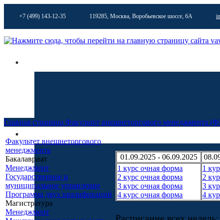
+7 (499) 143-12-35
119285, Москва, Воробьевское шоссе, 6А
i
Главная страница
Факультет внешнеторгового менеджментa (
Факультет внешнеторгового
менеджмента
01.09.2025 - 06.09.2025
08.0
Бакалавриат
Менеджмент
1 курс очная форма
1 ку
Государственное и
2 курс очная форма
2 ку
муниципальное управление
3 курс очная форма
3 ку
Программа двух квалификаций
4 курс очная форма
4 ку
Магистратура
Менеджмент
Расписание всех недель: